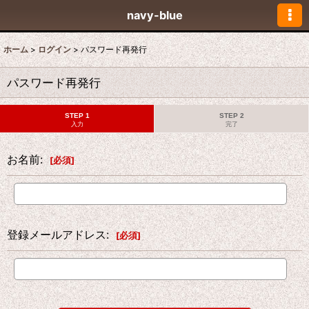
navy-blue
ホーム
>
ログイン
>
パスワード再発行
パスワード再発行
STEP 1
STEP 2
入力
完了
お名前
:
[
必須
]
登録メールアドレス
:
[
必須
]