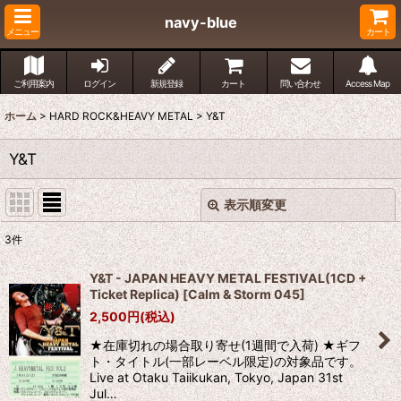
navy-blue
メニュー
カート
ご利用案内
ログイン
新規登録
カート
問い合わせ
Access Map
ホーム
>
HARD ROCK&HEAVY METAL
>
Y&T
Y&T
表示順変更
閉じる
3
件
表示数
:
Y&T - JAPAN HEAVY METAL FESTIVAL(1CD +
Ticket Replica)
[
Calm & Storm 045
]
並び順
:
2,500
円
(税込)
★在庫切れの場合取り寄せ(1週間で入荷) ★ギフ
絞り込む
ト・タイトル(一部レーベル限定)の対象品です。
Live at Otaku Taiikukan, Tokyo, Japan 31st
Jul…