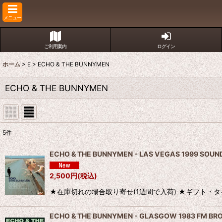
メニュー
ご利用案内
ログイン
ホーム
>
E
>
ECHO & THE BUNNYMEN
ECHO & THE BUNNYMEN
5
件
表示数
:
ECHO & THE BUNNYMEN - LAS VEGAS 1999 SOU
並び順
:
2,500
円
(税込)
★在庫切れの場合取り寄せ(1週間で入荷) ★ギフト・タイトル(一部レー
ECHO & THE BUNNYMEN - GLASGOW 1983 FM BR