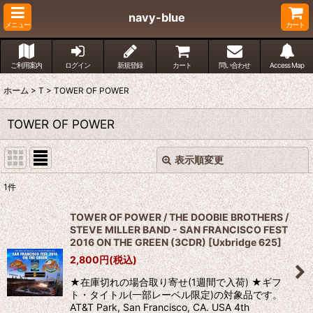
navy-blue
メニュー
カート
ご利用案内
ログイン
新規登録
カート
問い合わせ
Access Map
ホーム
>
T
>
TOWER OF POWER
TOWER OF POWER
表示順変更
閉じる
1
件
表示数
:
TOWER OF POWER / THE DOOBIE BROTHERS /
STEVE MILLER BAND - SAN FRANCISCO FEST
並び順
:
2016 ON THE GREEN (3CDR)
[
Uxbridge 625
]
2,800
円
(税込)
絞り込む
★在庫切れの場合取り寄せ(1週間で入荷) ★ギフ
ト・タイトル(一部レーベル限定)の対象品です。
AT&T Park, San Francisco, CA. USA 4th