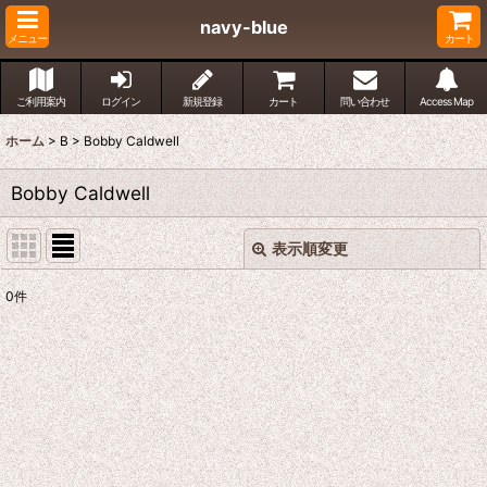
navy-blue
メニュー
カート
ご利用案内
ログイン
新規登録
カート
問い合わせ
Access Map
ホーム
>
B
>
Bobby Caldwell
Bobby Caldwell
表示順変更
閉じる
0
件
表示数
:
並び順
:
絞り込む