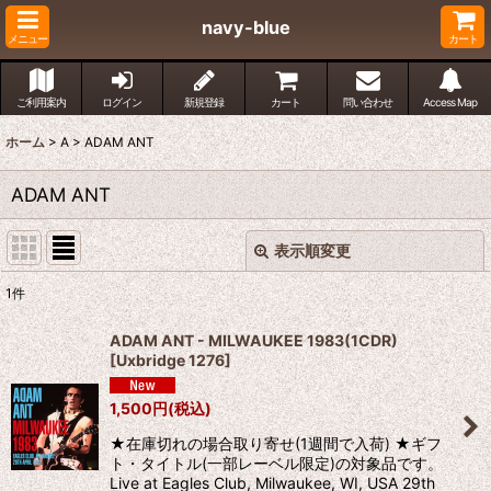
navy-blue
メニュー
カート
ご利用案内
ログイン
新規登録
カート
問い合わせ
Access Map
ホーム
>
A
>
ADAM ANT
ADAM ANT
表示順変更
閉じる
1
件
表示数
:
ADAM ANT - MILWAUKEE 1983(1CDR)
[
Uxbridge 1276
]
並び順
:
1,500
円
(税込)
絞り込む
★在庫切れの場合取り寄せ(1週間で入荷) ★ギフ
ト・タイトル(一部レーベル限定)の対象品です。
Live at Eagles Club, Milwaukee, WI, USA 29th