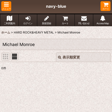
navy-blue
メニュー
カート
ご利用案内
ログイン
新規登録
カート
問い合わせ
Access Map
ホーム
>
HARD ROCK&HEAVY METAL
>
Michael Monroe
Michael Monroe
表示順変更
閉じる
0
件
表示数
:
並び順
:
絞り込む