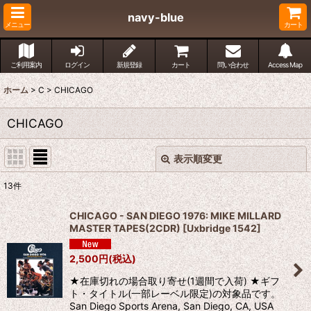
navy-blue
メニュー
カート
ご利用案内
ログイン
新規登録
カート
問い合わせ
Access Map
ホーム
>
C
>
CHICAGO
CHICAGO
表示順変更
閉じる
13
件
表示数
:
CHICAGO - SAN DIEGO 1976: MIKE MILLARD
MASTER TAPES(2CDR)
[
Uxbridge 1542
]
並び順
:
2,500
円
(税込)
絞り込む
★在庫切れの場合取り寄せ(1週間で入荷) ★ギフ
ト・タイトル(一部レーベル限定)の対象品です。
San Diego Sports Arena, San Diego, CA, USA