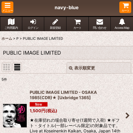
navy-blue
メニュー
カート
ご利用案内
ログイン
新規登録
カート
問い合わせ
Access Map
ホーム
>
P
>
PUBLIC IMAGE LIMITED
PUBLIC IMAGE LIMITED
表示順変更
閉じる
5
件
表示数
:
PUBLIC IMAGE LIMITED - OSAKA
1985(CDR)★
[
Uxbridge 1365
]
並び順
:
1,500
円
(税込)
絞り込む
★在庫切れの場合取り寄せ(1週間で入荷) ★ギフ
ト・タイトル(一部レーベル限定)の対象品です。
Live at Koseinenkin Kaikan, Osaka, Japan 14th