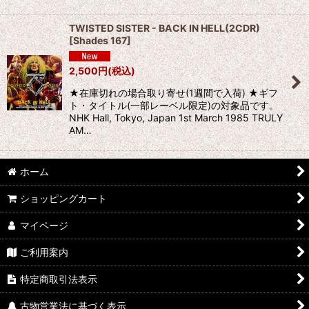
TWISTED SISTER - BACK IN HELL(2CDR)
[
Shades 167
]
2,500
円
(税込)
★在庫切れの場合取り寄せ(1週間で入荷) ★ギフ
ト・タイトル(一部レーベル限定)の対象品です。
NHK Hall, Tokyo, Japan 1st March 1985 TRULY
AM…
ホーム
ショッピングカート
マイページ
ご利用案内
特定商取引法表示
古物営業法に基づく表示