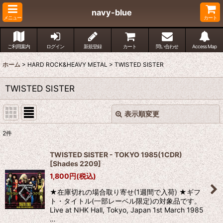
navy-blue
メニュー
カート
ご利用案内
ログイン
新規登録
カート
問い合わせ
Access Map
ホーム
>
HARD ROCK&HEAVY METAL
>
TWISTED SISTER
TWISTED SISTER
表示順変更
閉じる
2
件
表示数
:
TWISTED SISTER - TOKYO 1985(1CDR)
[
Shades 2209
]
並び順
:
1,800
円
(税込)
★在庫切れの場合取り寄せ(1週間で入荷) ★ギフ
絞り込む
ト・タイトル(一部レーベル限定)の対象品です。
Live at NHK Hall, Tokyo, Japan 1st March 1985
…