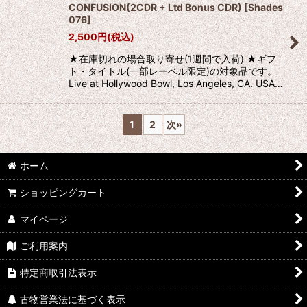
CONFUSION(2CDR + Ltd Bonus CDR)
[
Shades
076
]
2,500
円
(税込)
★在庫切れの場合取り寄せ(1週間で入荷) ★ギフ
ト・タイトル(一部レーベル限定)の対象品です。
Live at Hollywood Bowl, Los Angeles, CA. USA…
1
2
次
»
ホーム
ショッピングカート
マイページ
ご利用案内
特定商取引法表示
古物営業法に基づく表示