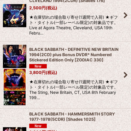
CLVELAND 1994(2CDR)
[
Shades 176
]
2,500
円
(税込)
★在庫切れの場合取り寄せ(1週間で入荷) ★ギフ
ト・タイトル(一部レーベル限定)の対象品です。
Live at Agora Theatre, Cleveland, USA 19th
Febru…
BLACK SABBATH - DEFINITIVE NEW BRITAIN
1994(2CD) plus Bonus DVDR* Numbered
Stickered Edition Only
[
ZODIAC 330
]
3,800
円
(税込)
★在庫切れの場合取り寄せ(1週間で入荷) ★ギフ
ト・タイトル(一部レーベル限定)の対象品です。
The Sting, New Britain, CT, USA 8th February
199…
BLACK SABBATH - HAMMERSMITH STORY
1977-1978(5CDR)
[
Shades 1025
]