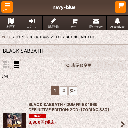
navy-blue
メニュー
カート
ご利用案内
ログイン
新規登録
カート
問い合わせ
Access Map
ホーム
>
HARD ROCK&HEAVY METAL
>
BLACK SABBATH
BLACK SABBATH
表示順変更
閉じる
91
件
表示数
:
1
2
次
»
並び順
:
BLACK SABBATH - DUMFRIES 1969
DEFINITIVE EDITION(2CD)
[
ZODIAC 830
]
絞り込む
3,800
円
(税込)