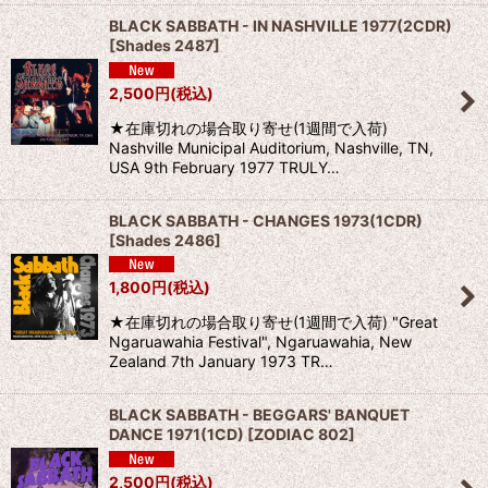
BLACK SABBATH - IN NASHVILLE 1977(2CDR)
[
Shades 2487
]
2,500
円
(税込)
★在庫切れの場合取り寄せ(1週間で入荷)
Nashville Municipal Auditorium, Nashville, TN,
USA 9th February 1977 TRULY…
BLACK SABBATH - CHANGES 1973(1CDR)
[
Shades 2486
]
1,800
円
(税込)
★在庫切れの場合取り寄せ(1週間で入荷) "Great
Ngaruawahia Festival", Ngaruawahia, New
Zealand 7th January 1973 TR…
BLACK SABBATH - BEGGARS' BANQUET
DANCE 1971(1CD)
[
ZODIAC 802
]
2,500
円
(税込)