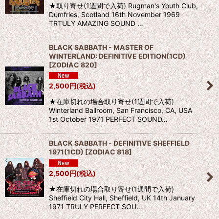
★取り寄せ(1週間で入荷) Rugman's Youth Club,
Dumfries, Scotland 16th November 1969
TRTULY AMAZING SOUND …
BLACK SABBATH - MASTER OF
WINTERLAND: DEFINITIVE EDITION(1CD)
[
ZODIAC 820
]
2,500
円
(税込)
★在庫切れの場合取り寄せ(1週間で入荷)
Winterland Ballroom, San Francisco, CA, USA
1st October 1971 PERFECT SOUND…
BLACK SABBATH - DEFINITIVE SHEFFIELD
1971(1CD)
[
ZODIAC 818
]
2,500
円
(税込)
★在庫切れの場合取り寄せ(1週間で入荷)
Sheffield City Hall, Sheffield, UK 14th January
1971 TRULY PERFECT SOU…