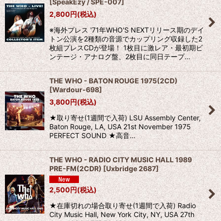
[
SpeakEzy / SPE-007
]
2,800
円
(税込)
※海外プレス '71年WHO'S NEXTリリース期のデイ
トン公演を2種類の音源でカップリング収録した2
枚組プレスCDが登場！ 1枚目に激レア・最初期ビ
ンテージ・アナログ盤、2枚目に同日テープ…
THE WHO - BATON ROUGE 1975(2CD)
[
Wardour-698
]
3,800
円
(税込)
★取り寄せ(1週間で入荷) LSU Assembly Center,
Baton Rouge, LA, USA 21st November 1975
PERFECT SOUND ★高音…
THE WHO - RADIO CITY MUSIC HALL 1989
PRE-FM(2CDR)
[
Uxbridge 2687
]
2,500
円
(税込)
★在庫切れの場合取り寄せ(1週間で入荷) Radio
City Music Hall, New York City, NY, USA 27th