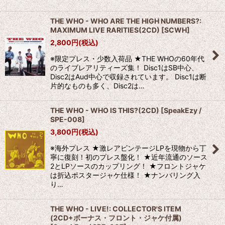
THE WHO - WHO ARE THE HIGH NUMBERS?:
MAXIMUM LIVE RARITIES(2CD)
[
SCWH
]
2,800
円
(税込)
※限定プレス・少数入荷品 ★THE WHOの60年代
のライブレアリティーズ集！ Disc1はSB中心、
Disc2はAud中心で収録されています。 Disc1は断
片的なものも多く、Disc2は…
THE WHO - WHO IS THIS?(2CD)
[
SpeakEzy /
SPE-008
]
3,800
円
(税込)
※海外プレス ★激レアビンテージLPを現物から丁
寧に復刻！初のプレス盤化！ ★近年流通のソース
2とLPソースのカップリング！ ★フロントジャケ
は折込ポスタージャケ仕様！ ★ナンバリング入
り…
THE WHO - LIVE!: COLLECTOR'S ITEM
(2CD+ボーナス・フロント・ジャケ付属)