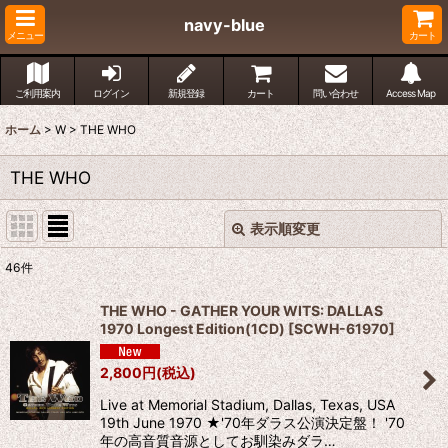
navy-blue
メニュー
カート
ご利用案内
ログイン
新規登録
カート
問い合わせ
Access Map
ホーム
>
W
>
THE WHO
THE WHO
表示順変更
閉じる
46
件
表示数
:
THE WHO - GATHER YOUR WITS: DALLAS
1970 Longest Edition(1CD)
[
SCWH-61970
]
並び順
:
2,800
円
(税込)
絞り込む
Live at Memorial Stadium, Dallas, Texas, USA
19th June 1970 ★'70年ダラス公演決定盤！ '70
年の高音質音源としてお馴染みダラ…