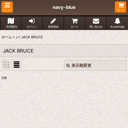
navy-blue
メニュー
カート
ご利用案内
ログイン
新規登録
カート
問い合わせ
Access Map
ホーム
>
J
>
JACK BRUCE
JACK BRUCE
表示順変更
閉じる
0
件
表示数
:
並び順
:
絞り込む