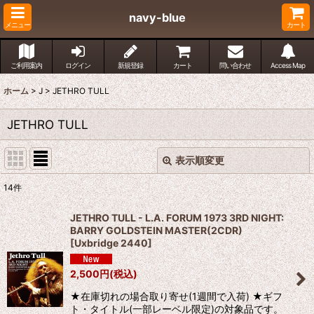
navy-blue
メニュー
カート
ご利用案内
ログイン
新規登録
カート
問い合わせ
Access Map
ホーム
>
J
>
JETHRO TULL
JETHRO TULL
表示順変更
閉じる
14
件
表示数
:
JETHRO TULL - L.A. FORUM 1973 3RD NIGHT:
BARRY GOLDSTEIN MASTER(2CDR)
並び順
:
[
Uxbridge 2440
]
2,500
円
(税込)
絞り込む
★在庫切れの場合取り寄せ(1週間で入荷) ★ギフ
ト・タイトル(一部レーベル限定)の対象品です。