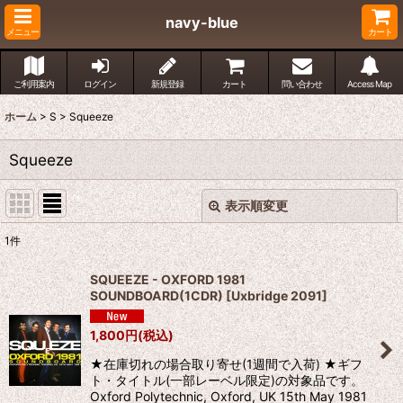
navy-blue
メニュー
カート
ご利用案内
ログイン
新規登録
カート
問い合わせ
Access Map
ホーム
>
S
>
Squeeze
Squeeze
表示順変更
閉じる
1
件
表示数
:
SQUEEZE - OXFORD 1981
SOUNDBOARD(1CDR)
[
Uxbridge 2091
]
並び順
:
1,800
円
(税込)
絞り込む
★在庫切れの場合取り寄せ(1週間で入荷) ★ギフ
ト・タイトル(一部レーベル限定)の対象品です。
Oxford Polytechnic, Oxford, UK 15th May 1981