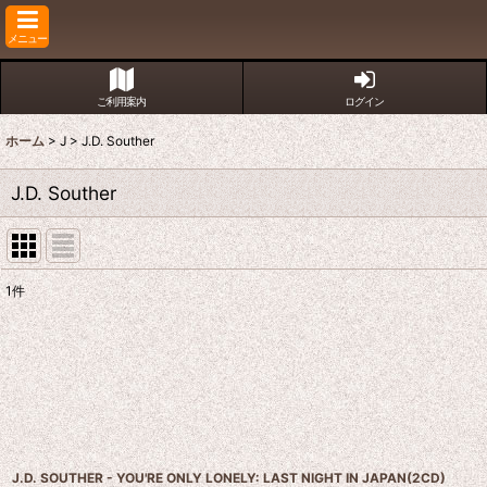
メニュー
ご利用案内
ログイン
ホーム
>
J
>
J.D. Souther
J.D. Souther
1
件
表示数
:
並び順
:
J.D. SOUTHER - YOU'RE ONLY LONELY: LAST NIGHT IN JAPAN(2CD)