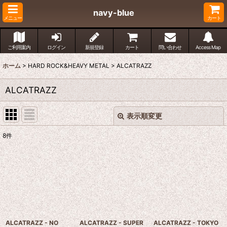
navy-blue
メニュー
カート
ご利用案内
ログイン
新規登録
カート
問い合わせ
Access Map
ホーム
>
HARD ROCK&HEAVY METAL
>
ALCATRAZZ
ALCATRAZZ
表示順変更
閉じる
8
件
表示数
:
並び順
:
絞り込む
ALCATRAZZ - NO
ALCATRAZZ - SUPER
ALCATRAZZ - TOKYO