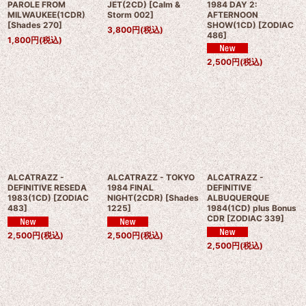
PAROLE FROM
JET(2CD)
[
Calm &
1984 DAY 2:
MILWAUKEE(1CDR)
Storm 002
]
AFTERNOON
[
Shades 270
]
SHOW(1CD)
[
ZODIAC
3,800
円
(税込)
486
]
1,800
円
(税込)
2,500
円
(税込)
ALCATRAZZ -
ALCATRAZZ - TOKYO
ALCATRAZZ -
DEFINITIVE RESEDA
1984 FINAL
DEFINITIVE
1983(1CD)
[
ZODIAC
NIGHT(2CDR)
[
Shades
ALBUQUERQUE
483
]
1225
]
1984(1CD) plus Bonus
CDR
[
ZODIAC 339
]
2,500
円
(税込)
2,500
円
(税込)
2,500
円
(税込)