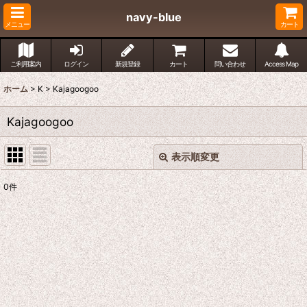
navy-blue
メニュー
カート
ご利用案内
ログイン
新規登録
カート
問い合わせ
Access Map
ホーム
>
K
>
Kajagoogoo
Kajagoogoo
表示順変更
閉じる
0
件
表示数
:
並び順
:
絞り込む