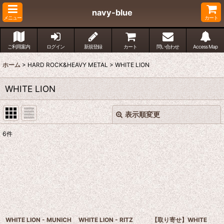
navy-blue
メニュー
カート
ご利用案内
ログイン
新規登録
カート
問い合わせ
Access Map
ホーム
>
HARD ROCK&HEAVY METAL
>
WHITE LION
WHITE LION
表示順変更
閉じる
6
件
表示数
:
並び順
:
絞り込む
WHITE LION - MUNICH
WHITE LION - RITZ
【取り寄せ】WHITE