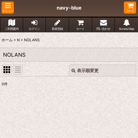
navy-blue
メニュー
カート
ご利用案内
ログイン
新規登録
カート
問い合わせ
Access Map
ホーム
>
N
>
NOLANS
NOLANS
表示順変更
閉じる
0
件
表示数
:
並び順
:
絞り込む