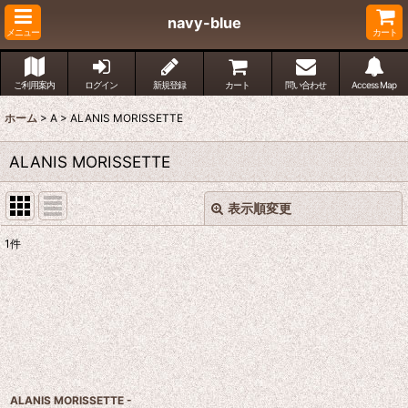
navy-blue
メニュー
カート
ご利用案内
ログイン
新規登録
カート
問い合わせ
Access Map
ホーム
>
A
>
ALANIS MORISSETTE
ALANIS MORISSETTE
表示順変更
閉じる
1
件
表示数
:
並び順
:
絞り込む
ALANIS MORISSETTE -