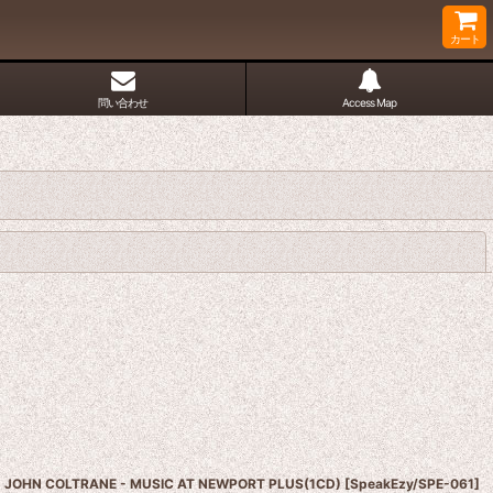
カート
問い合わせ
Access Map
閉じる
JOHN COLTRANE - MUSIC AT NEWPORT PLUS(1CD)
[
SpeakEzy/SPE-061
]