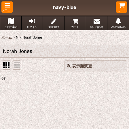
navy-blue
メニュー
カート
ご利用案内
ログイン
新規登録
カート
問い合わせ
Access Map
ホーム
>
N
>
Norah Jones
Norah Jones
表示順変更
閉じる
0
件
表示数
:
並び順
:
絞り込む