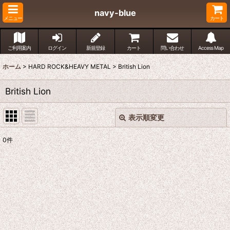
navy-blue
メニュー
カート
ご利用案内
ログイン
新規登録
カート
問い合わせ
Access Map
ホーム
>
HARD ROCK&HEAVY METAL
>
British Lion
British Lion
表示順変更
閉じる
0
件
表示数
:
並び順
:
絞り込む