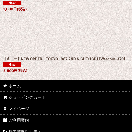
1,800
円
(税込)
【キニー】NEW ORDER - TOKYO 1987 2ND NIGHT(1CD)
[
Wardour-370
]
2,500
円
(税込)
ホーム
ショッピングカート
マイページ
ご利用案内
特定商取引法表示