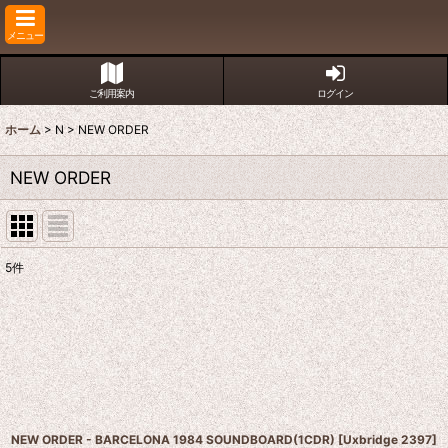
メニュー
ご利用案内
ログイン
ホーム
>
N
>
NEW ORDER
NEW ORDER
5
件
表示数
:
並び順
:
NEW ORDER - BARCELONA 1984 SOUNDBOARD(1CDR)
[
Uxbridge 2397
]