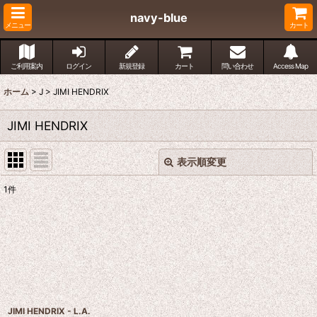
navy-blue
メニュー
カート
ご利用案内
ログイン
新規登録
カート
問い合わせ
Access Map
ホーム
>
J
>
JIMI HENDRIX
JIMI HENDRIX
表示順変更
閉じる
1
件
表示数
:
並び順
:
絞り込む
JIMI HENDRIX - L.A.