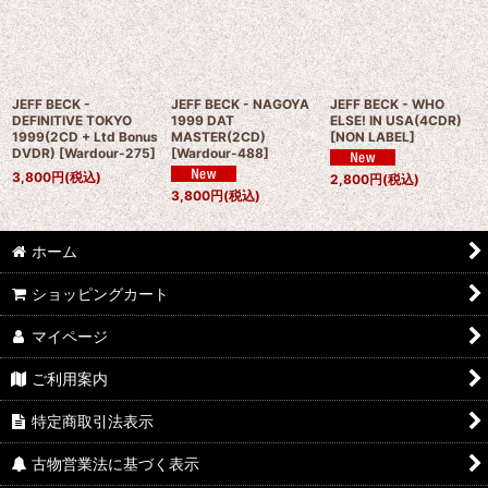
JEFF BECK -
JEFF BECK - NAGOYA
JEFF BECK - WHO
DEFINITIVE TOKYO
1999 DAT
ELSE! IN USA(4CDR)
1999(2CD + Ltd Bonus
MASTER(2CD)
[
NON LABEL
]
DVDR)
[
Wardour-275
]
[
Wardour-488
]
3,800
円
(税込)
2,800
円
(税込)
3,800
円
(税込)
ホーム
ショッピングカート
マイページ
ご利用案内
特定商取引法表示
古物営業法に基づく表示