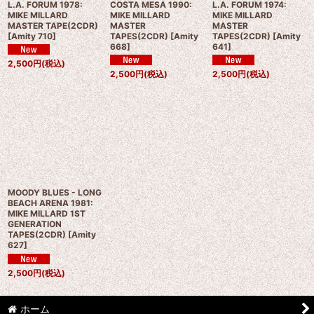
L.A. FORUM 1978:
COSTA MESA 1990:
L.A. FORUM 1974:
MIKE MILLARD
MIKE MILLARD
MIKE MILLARD
MASTER TAPE(2CDR)
MASTER
MASTER
[
Amity 710
]
TAPES(2CDR)
[
Amity
TAPES(2CDR)
[
Amity
668
]
641
]
2,500
円
(税込)
2,500
円
(税込)
2,500
円
(税込)
MOODY BLUES - LONG
BEACH ARENA 1981:
MIKE MILLARD 1ST
GENERATION
TAPES(2CDR)
[
Amity
627
]
2,500
円
(税込)
ホーム