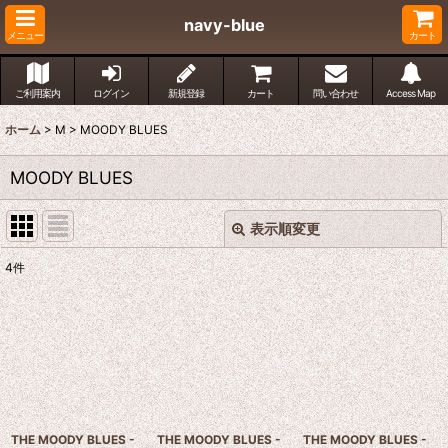
navy-blue
メニュー
カート
ご利用案内
ログイン
新規登録
カート
問い合わせ
Access Map
ホーム
>
M
>
MOODY BLUES
MOODY BLUES
表示順変更
閉じる
4
件
表示数
:
並び順
:
絞り込む
THE MOODY BLUES -
THE MOODY BLUES -
THE MOODY BLUES -