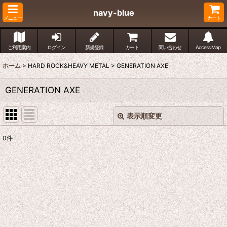
navy-blue
メニュー
カート
ご利用案内
ログイン
新規登録
カート
問い合わせ
Access Map
ホーム
>
HARD ROCK&HEAVY METAL
>
GENERATION AXE
GENERATION AXE
表示順変更
閉じる
0
件
表示数
:
並び順
:
絞り込む