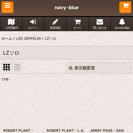
navy-blue
メニュー
カート
ご利用案内
ログイン
新規登録
カート
問い合わせ
Access Map
ホーム
>
LED ZEPPELIN
>
LZソロ
LZソロ
表示順変更
閉じる
17
件
表示数
:
並び順
:
絞り込む
ROBERT PLANT -
ROBERT PLANT - L.A.
JIMMY PAGE - SAN