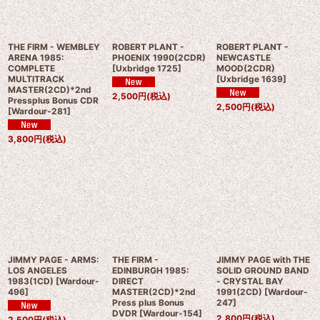
THE FIRM - WEMBLEY
ROBERT PLANT -
ROBERT PLANT -
ARENA 1985:
PHOENIX 1990(2CDR)
NEWCASTLE
COMPLETE
[
Uxbridge 1725
]
MOOD(2CDR)
MULTITRACK
[
Uxbridge 1639
]
MASTER(2CD)*2nd
2,500
円
(税込)
Pressplus Bonus CDR
2,500
円
(税込)
[
Wardour-281
]
3,800
円
(税込)
JIMMY PAGE - ARMS:
THE FIRM -
JIMMY PAGE with THE
LOS ANGELES
EDINBURGH 1985:
SOLID GROUND BAND
1983(1CD)
[
Wardour-
DIRECT
- CRYSTAL BAY
496
]
MASTER(2CD)*2nd
1991(2CD)
[
Wardour-
Press plus Bonus
247
]
DVDR
[
Wardour-154
]
2,800
円
(税込)
2,500
円
(税込)