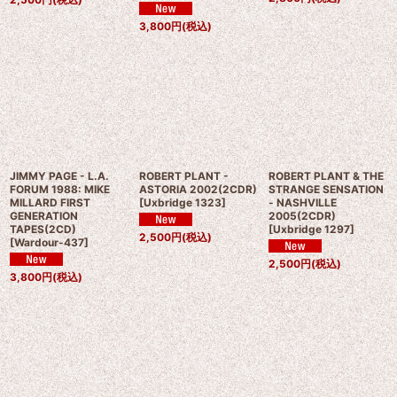
3,800
円
(税込)
JIMMY PAGE - L.A.
ROBERT PLANT -
ROBERT PLANT & THE
FORUM 1988: MIKE
ASTORIA 2002(2CDR)
STRANGE SENSATION
MILLARD FIRST
[
Uxbridge 1323
]
- NASHVILLE
GENERATION
2005(2CDR)
TAPES(2CD)
[
Uxbridge 1297
]
2,500
円
(税込)
[
Wardour-437
]
2,500
円
(税込)
3,800
円
(税込)