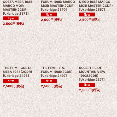
COSTA MESA 1985:
FORUM 1985: MARCO
DIEGO 1988 MARCO
MARCO MOIR
MOIR MASTER(2CDR)
MOIR MASTER(2CDR)
MASTER(2CDR)
[
Uxbridge 2570
]
[
Uxbridge 2557
]
[
Uxbridge 2573
]
2,500
円
(税込)
2,500
円
(税込)
2,500
円
(税込)
THE FIRM - COSTA
THE FIRM - L.A.
ROBERT PLANT -
MESA 1985(2CDR)
FORUM 1985(2CDR)
MOUNTAIN VIEW
[
Uxbridge 2498
]
[
Uxbridge 2497
]
1993(2CDR)
[
Uxbridge 2377
]
2,500
円
(税込)
2,500
円
(税込)
2,500
円
(税込)