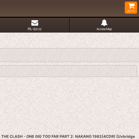
カート
問い合わせ
Access Map
閉じる
THE CLASH - ONE GIG TOO FAR PART 2: NAKANO 1982(4CDR)
[
Uxbridge