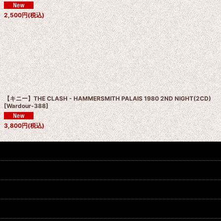
2,500
円
(税込)
【キニー】THE CLASH - HAMMERSMITH PALAIS 1980 2ND NIGHT(2CD)
[
Wardour-388
]
3,800
円
(税込)