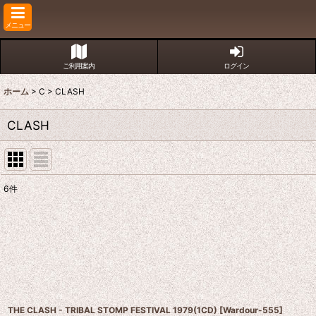
メニュー
ご利用案内
ログイン
ホーム
>
C
>
CLASH
CLASH
6
件
表示数
:
並び順
:
THE CLASH - TRIBAL STOMP FESTIVAL 1979(1CD)
[
Wardour-555
]