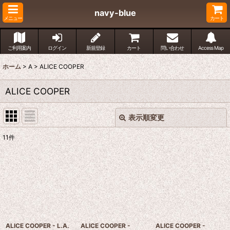
navy-blue
メニュー
カート
ご利用案内
ログイン
新規登録
カート
問い合わせ
Access Map
ホーム
>
A
>
ALICE COOPER
ALICE COOPER
表示順変更
閉じる
11
件
表示数
:
並び順
:
絞り込む
ALICE COOPER - L.A.
ALICE COOPER -
ALICE COOPER -