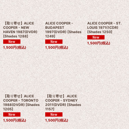
【取り寄せ】ALICE
ALICE COOPER -
ALICE COOPER - ST.
COOPER - NEW
BUDAPEST
LOUIS 1971(1CDR)
HAVEN 1987(DVDR)
1997(DVDR)
[
Shades
[
Shades 1250
]
[
Shades 1288
]
1249
]
1,500
円
(税込)
1,500
円
(税込)
1,500
円
(税込)
【取り寄せ】ALICE
【取り寄せ】 ALICE
COOPER - TORONTO
COOPER - SYDNEY
1988(DVDR)
[
Shades
2011(DVDR)
[
Shades
1205
]
1157
]
1,500
円
(税込)
1,500
円
(税込)