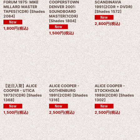
FORUM 1975: MIKE
COOPERSTOWN
SCANDINAVIA
MILLARD MASTER
DENVER 2001:
1991(2CDR + DVDR)
TAPES(1CDR)
[
Shades
SOUNDBOARD
[
Shades 1572
]
2084
]
MASTER(1CDR)
[
Shades 1804
]
2,800
円
(税込)
1,800
円
(税込)
1,500
円
(税込)
【近日入荷】ALICE
ALICE COOPER -
ALICE COOPER -
COOPER - UTICA
GOTHENBURG
STOCKHOLM
1973(1CDR)
[
Shades
1991(2CDR)
[
Shades
1989(2CDR)
[
Shades
1368
]
1316
]
1302
]
1,500
円
(税込)
2,500
円
(税込)
2,500
円
(税込)