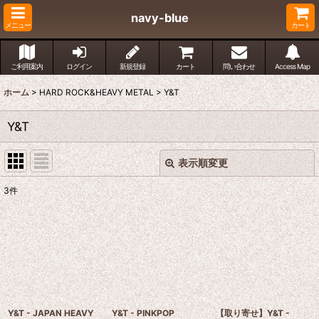
navy-blue
メニュー
カート
ご利用案内
ログイン
新規登録
カート
問い合わせ
Access Map
ホーム
>
HARD ROCK&HEAVY METAL
>
Y&T
Y&T
表示順変更
閉じる
3
件
表示数
:
並び順
:
絞り込む
Y&T - JAPAN HEAVY
Y&T - PINKPOP
【取り寄せ】Y&T -