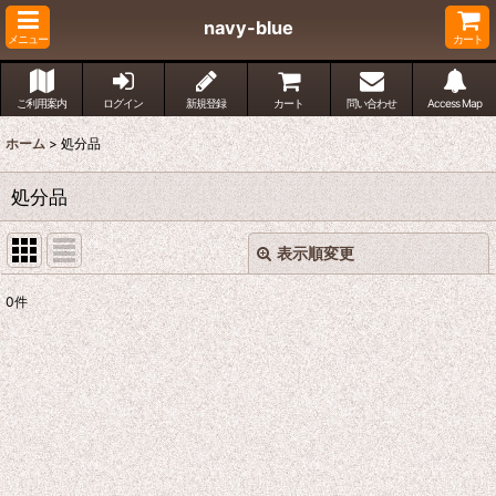
navy-blue
メニュー
カート
ご利用案内
ログイン
新規登録
カート
問い合わせ
Access Map
ホーム
>
処分品
処分品
表示順変更
閉じる
0
件
表示数
:
並び順
:
絞り込む