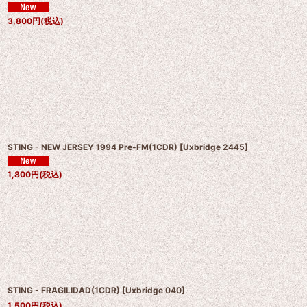
3,800
円
(税込)
STING - NEW JERSEY 1994 Pre-FM(1CDR)
[
Uxbridge 2445
]
1,800
円
(税込)
STING - FRAGILIDAD(1CDR)
[
Uxbridge 040
]
1,500
円
(税込)