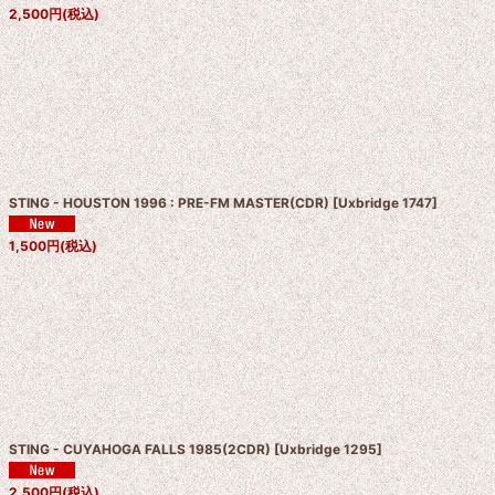
2,500
円
(税込)
STING - HOUSTON 1996 : PRE-FM MASTER(CDR)
[
Uxbridge 1747
]
1,500
円
(税込)
STING - CUYAHOGA FALLS 1985(2CDR)
[
Uxbridge 1295
]
2,500
円
(税込)