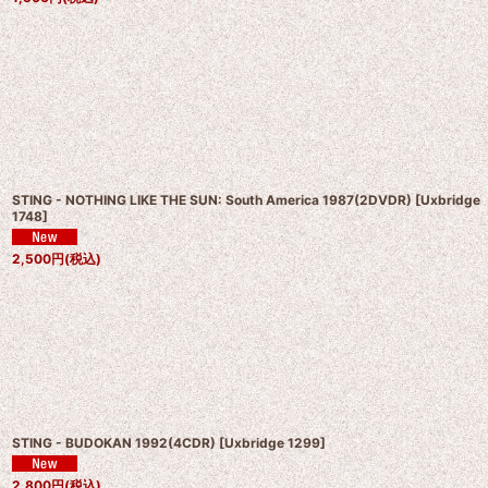
STING - NOTHING LIKE THE SUN: South America 1987(2DVDR)
[
Uxbridge
1748
]
2,500
円
(税込)
STING - BUDOKAN 1992(4CDR)
[
Uxbridge 1299
]
2,800
円
(税込)