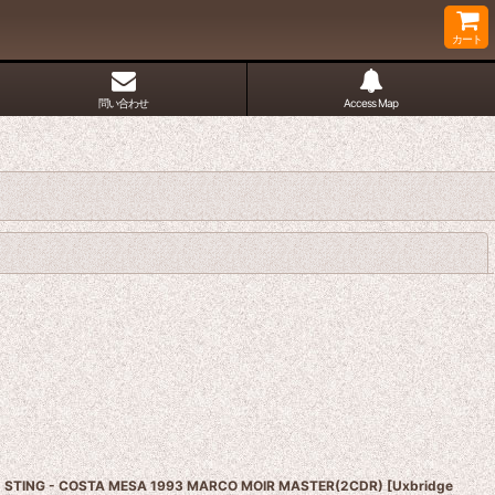
カート
問い合わせ
Access Map
閉じる
STING - COSTA MESA 1993 MARCO MOIR MASTER(2CDR)
[
Uxbridge