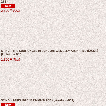
2534
]
2,500
円
(税込)
STING - THE SOUL CAGES IN LONDON: WEMBLEY ARENA 1991(2CDR)
[
Uxbridge 645
]
2,500
円
(税込)
STING - PARIS 1985 1ST NIGHT(2CD)
[
Wardour-631
]