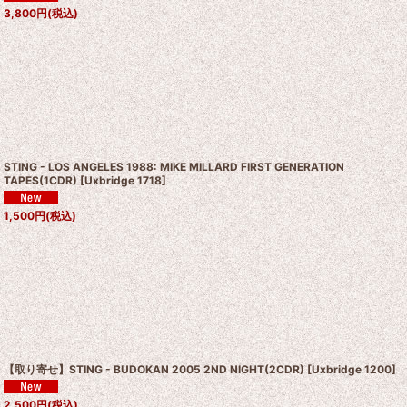
3,800
円
(税込)
STING - LOS ANGELES 1988: MIKE MILLARD FIRST GENERATION
TAPES(1CDR)
[
Uxbridge 1718
]
1,500
円
(税込)
【取り寄せ】STING - BUDOKAN 2005 2ND NIGHT(2CDR)
[
Uxbridge 1200
]
2,500
円
(税込)