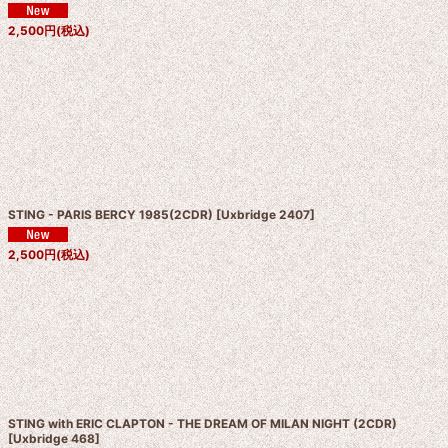
2,500
円
(税込)
STING - PARIS BERCY 1985(2CDR)
[
Uxbridge 2407
]
2,500
円
(税込)
STING with ERIC CLAPTON - THE DREAM OF MILAN NIGHT (2CDR)
[
Uxbridge 468
]