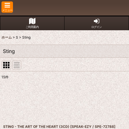
メニュー
ご利用案内
ログイン
ホーム
>
S
>
Sting
Sting
15
件
表示数
:
並び順
:
STING - THE ART OF THE HEART (3CD)
[
SPEAK-EZY / SPE-72788
]