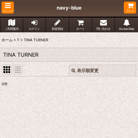
navy-blue
メニュー
カート
ご利用案内
ログイン
新規登録
カート
問い合わせ
Access Map
ホーム
>
T
>
TINA TURNER
TINA TURNER
表示順変更
閉じる
0
件
表示数
:
並び順
:
絞り込む