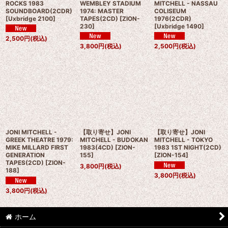
ROCKS 1983
WEMBLEY STADIUM
MITCHELL - NASSAU
SOUNDBOARD(2CDR)
1974: MASTER
COLISEUM
[
Uxbridge 2100
]
TAPES(2CD)
[
ZION-
1976(2CDR)
230
]
[
Uxbridge 1490
]
2,500
円
(税込)
3,800
円
(税込)
2,500
円
(税込)
JONI MITCHELL -
【取り寄せ】JONI
【取り寄せ】JONI
GREEK THEATRE 1979:
MITCHELL - BUDOKAN
MITCHELL - TOKYO
MIKE MILLARD FIRST
1983(4CD)
[
ZION-
1983 1ST NIGHT(2CD)
GENERATION
155
]
[
ZION-154
]
TAPES(2CD)
[
ZION-
3,800
円
(税込)
188
]
3,800
円
(税込)
3,800
円
(税込)
ホーム