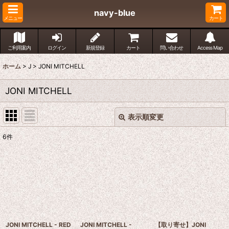
navy-blue
メニュー
カート
ご利用案内
ログイン
新規登録
カート
問い合わせ
Access Map
ホーム
>
J
>
JONI MITCHELL
JONI MITCHELL
表示順変更
閉じる
6
件
表示数
:
並び順
:
絞り込む
JONI MITCHELL - RED
JONI MITCHELL -
【取り寄せ】JONI