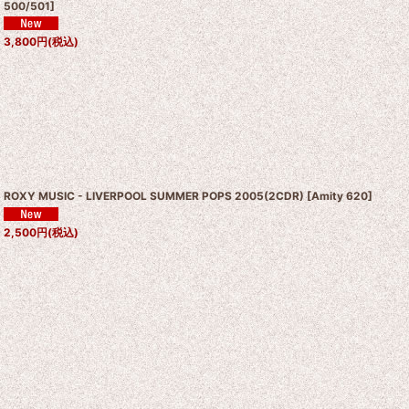
500/501
]
3,800
円
(税込)
ROXY MUSIC - LIVERPOOL SUMMER POPS 2005(2CDR)
[
Amity 620
]
2,500
円
(税込)