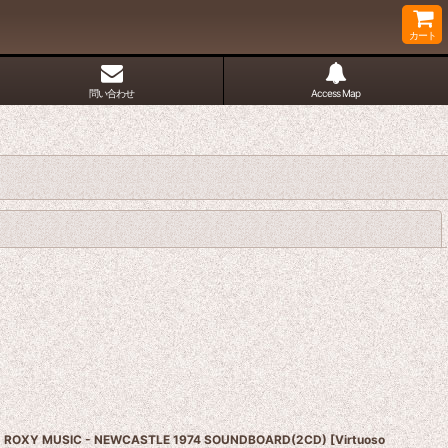
カート
問い合わせ
Access Map
閉じる
ROXY MUSIC - NEWCASTLE 1974 SOUNDBOARD(2CD)
[
Virtuoso