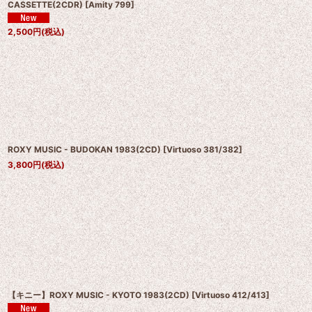
CASSETTE(2CDR)
[
Amity 799
]
2,500
円
(税込)
ROXY MUSIC - BUDOKAN 1983(2CD)
[
Virtuoso 381/382
]
3,800
円
(税込)
【キニー】ROXY MUSIC - KYOTO 1983(2CD)
[
Virtuoso 412/413
]