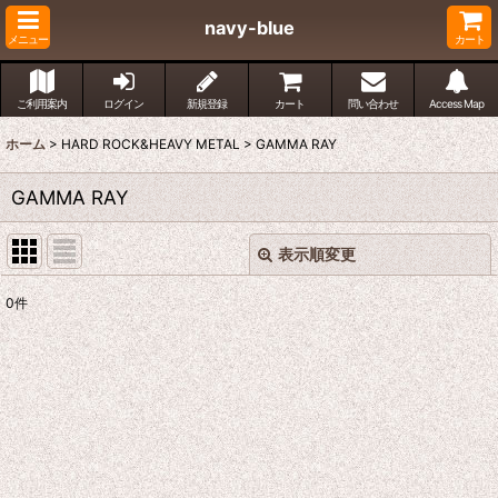
navy-blue
メニュー
カート
ご利用案内
ログイン
新規登録
カート
問い合わせ
Access Map
ホーム
>
HARD ROCK&HEAVY METAL
>
GAMMA RAY
GAMMA RAY
表示順変更
閉じる
0
件
表示数
:
並び順
:
絞り込む