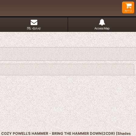
カート
問い合わせ
Access Map
閉じる
COZY POWELL'S HAMMER - BRING THE HAMMER DOWN(2CDR)
[
Shades