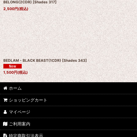
BELONG(2CDR)
[
Shades 317
]
2,500
円
(税込)
BEDLAM - BLACK BEAST(1CDR)
[
Shades 343
]
1,500
円
(税込)
ホーム
ショッピングカート
マイページ
ご利用案内
特定商取引法表示