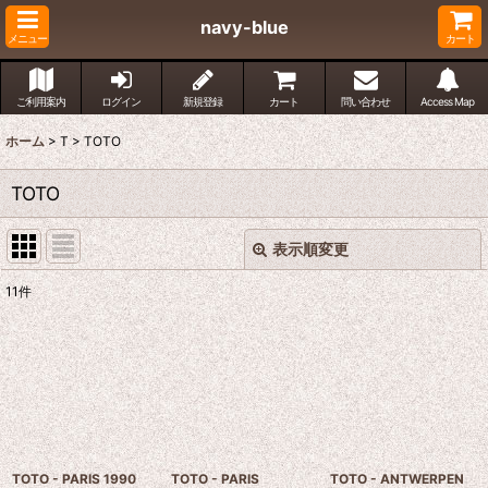
navy-blue
メニュー
カート
ご利用案内
ログイン
新規登録
カート
問い合わせ
Access Map
ホーム
>
T
>
TOTO
TOTO
表示順変更
閉じる
11
件
表示数
:
並び順
:
絞り込む
TOTO - PARIS 1990
TOTO - PARIS
TOTO - ANTWERPEN