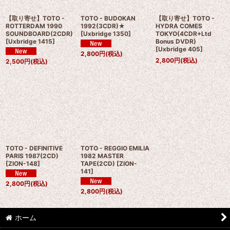
【取り寄せ】TOTO -
TOTO - BUDOKAN
【取り寄せ】TOTO -
ROTTERDAM 1990
1992(3CDR)★
HYDRA COMES
SOUNDBOARD(2CDR)
[
Uxbridge 1350
]
TOKYO(4CDR+Ltd
[
Uxbridge 1415
]
Bonus DVDR)
[
Uxbridge 405
]
2,800
円
(税込)
2,800
円
(税込)
2,500
円
(税込)
TOTO - DEFINITIVE
TOTO - REGGIO EMILIA
PARIS 1987(2CD)
1982 MASTER
[
ZION-148
]
TAPE(2CD)
[
ZION-
141
]
2,800
円
(税込)
2,800
円
(税込)
ホーム