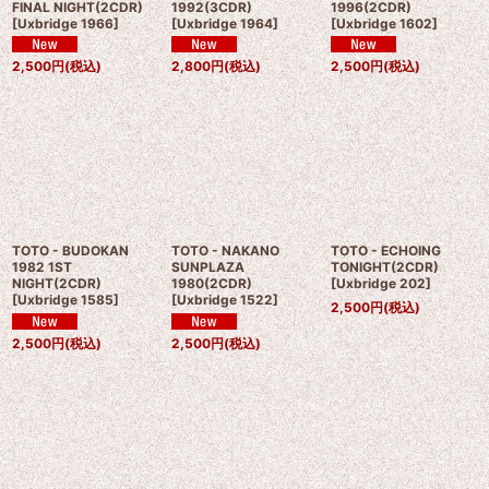
FINAL NIGHT(2CDR)
1992(3CDR)
1996(2CDR)
[
Uxbridge 1966
]
[
Uxbridge 1964
]
[
Uxbridge 1602
]
2,500
円
(税込)
2,800
円
(税込)
2,500
円
(税込)
TOTO - BUDOKAN
TOTO - NAKANO
TOTO - ECHOING
1982 1ST
SUNPLAZA
TONIGHT(2CDR)
NIGHT(2CDR)
1980(2CDR)
[
Uxbridge 202
]
[
Uxbridge 1585
]
[
Uxbridge 1522
]
2,500
円
(税込)
2,500
円
(税込)
2,500
円
(税込)