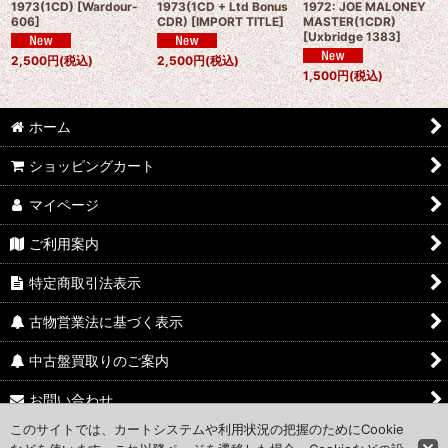
1973(1CD)
[
Wardour-
1973(1CD + Ltd Bonus
1972: JOE MALONEY
606
]
CDR)
[
IMPORT TITLE
]
MASTER(1CDR)
[
Uxbridge 1383
]
2,500
円
(税込)
2,500
円
(税込)
1,500
円
(税込)
ホーム
ショッピングカート
マイページ
ご利用案内
特定商取引法表示
古物営業法に基づく表示
中古盤買取りのご案内
お問い合わせ
このサイトでは、カートシステムや利用状況の把握のためにCookie
Access Map