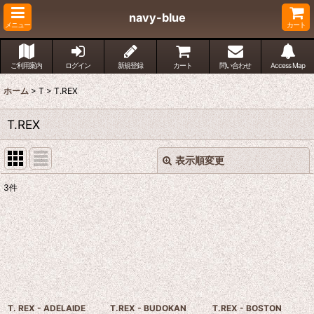
navy-blue
メニュー
カート
ご利用案内
ログイン
新規登録
カート
問い合わせ
Access Map
ホーム
>
T
>
T.REX
T.REX
表示順変更
閉じる
3
件
表示数
:
並び順
:
絞り込む
T. REX - ADELAIDE
T.REX - BUDOKAN
T.REX - BOSTON