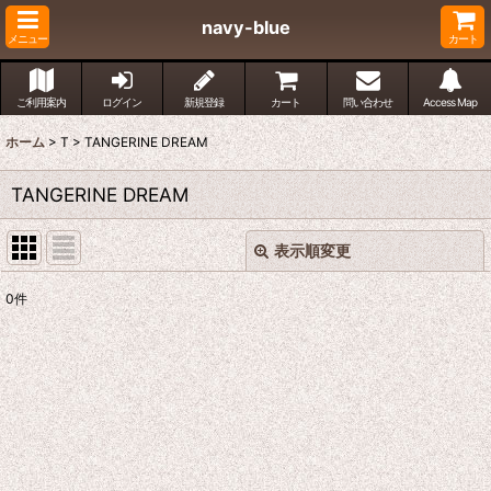
navy-blue
メニュー
カート
ご利用案内
ログイン
新規登録
カート
問い合わせ
Access Map
ホーム
>
T
>
TANGERINE DREAM
TANGERINE DREAM
表示順変更
閉じる
0
件
表示数
:
並び順
:
絞り込む