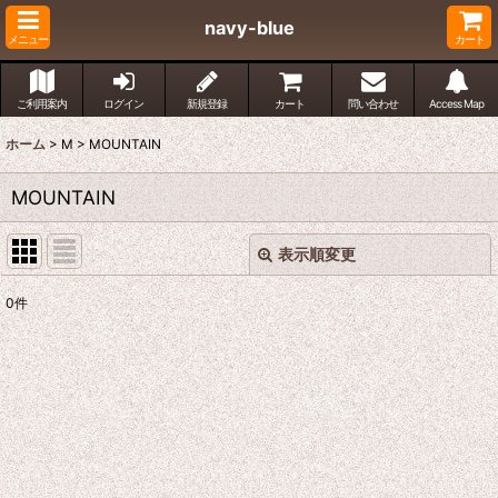
navy-blue
メニュー
カート
ご利用案内
ログイン
新規登録
カート
問い合わせ
Access Map
ホーム
>
M
>
MOUNTAIN
MOUNTAIN
表示順変更
閉じる
0
件
表示数
:
並び順
:
絞り込む