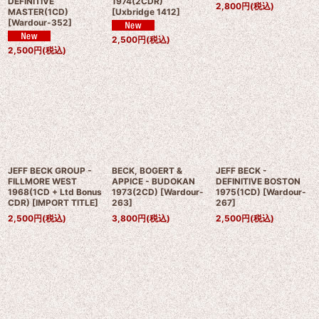
DEFINITIVE
1974(2CDR)
2,800
円
(税込)
MASTER(1CD)
[
Uxbridge 1412
]
[
Wardour-352
]
2,500
円
(税込)
2,500
円
(税込)
JEFF BECK GROUP -
BECK, BOGERT &
JEFF BECK -
FILLMORE WEST
APPICE - BUDOKAN
DEFINITIVE BOSTON
1968(1CD + Ltd Bonus
1973(2CD)
[
Wardour-
1975(1CD)
[
Wardour-
CDR)
[
IMPORT TITLE
]
263
]
267
]
2,500
円
(税込)
3,800
円
(税込)
2,500
円
(税込)