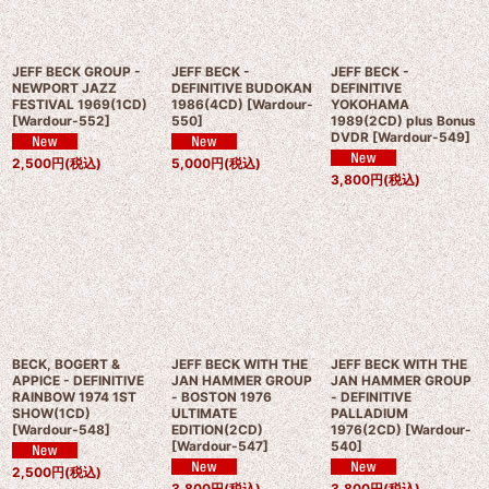
JEFF BECK GROUP -
JEFF BECK -
JEFF BECK -
NEWPORT JAZZ
DEFINITIVE BUDOKAN
DEFINITIVE
FESTIVAL 1969(1CD)
1986(4CD)
[
Wardour-
YOKOHAMA
[
Wardour-552
]
550
]
1989(2CD) plus Bonus
DVDR
[
Wardour-549
]
2,500
円
(税込)
5,000
円
(税込)
3,800
円
(税込)
BECK, BOGERT &
JEFF BECK WITH THE
JEFF BECK WITH THE
APPICE - DEFINITIVE
JAN HAMMER GROUP
JAN HAMMER GROUP
RAINBOW 1974 1ST
- BOSTON 1976
- DEFINITIVE
SHOW(1CD)
ULTIMATE
PALLADIUM
[
Wardour-548
]
EDITION(2CD)
1976(2CD)
[
Wardour-
[
Wardour-547
]
540
]
2,500
円
(税込)
3,800
円
(税込)
3,800
円
(税込)