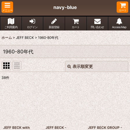
navy-blue
メニュー
カート
ご利用案内
ログイン
新規登録
カート
問い合わせ
Access Map
ホーム
>
JEFF BECK
>
1960-80年代
1960-80年代
表示順変更
閉じる
38
件
表示数
:
並び順
:
絞り込む
JEFF BECK with
JEFF BECK -
JEFF BECK GROUP -