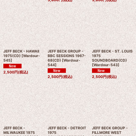
JEFF BECK - HAWAII
JEFF BECK GROUP -
JEFF BECK - ST. LOUIS
1975(CD)
[
Wardour-
BBC SESSIONS 1967-
1975
545
]
68(CD)
[
Wardour-
SOUNDBOARD(CD)
544
]
[
Wardour-543
]
2,500
円
(税込)
2,500
円
(税込)
2,500
円
(税込)
JEFF BECK -
JEFF BECK - DETROIT
JEFF BECK GROUP -
MILWAUKEE 1975
1975
FILLMORE WEST