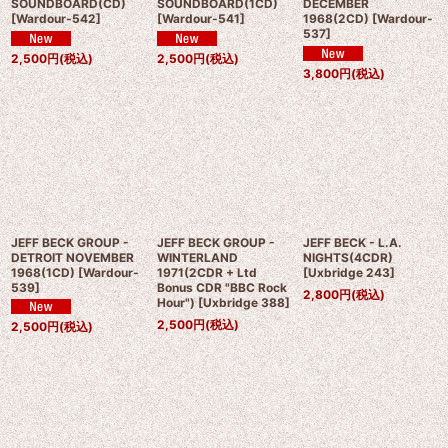
SOUNDBOARD(CD)
SOUNDBOARD(1CD)
DECEMBER
[
Wardour-542
]
[
Wardour-541
]
1968(2CD)
[
Wardour-
537
]
2,500
円
(税込)
2,500
円
(税込)
3,800
円
(税込)
JEFF BECK GROUP -
JEFF BECK GROUP -
JEFF BECK - L.A.
DETROIT NOVEMBER
WINTERLAND
NIGHTS(4CDR)
1968(1CD)
[
Wardour-
1971(2CDR + Ltd
[
Uxbridge 243
]
539
]
Bonus CDR "BBC Rock
2,800
円
(税込)
Hour")
[
Uxbridge 388
]
2,500
円
(税込)
2,500
円
(税込)