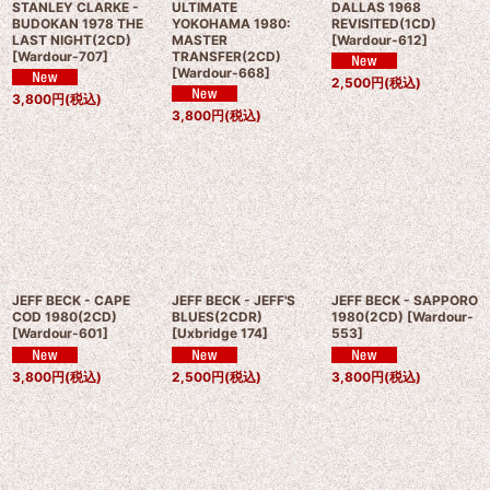
STANLEY CLARKE -
ULTIMATE
DALLAS 1968
BUDOKAN 1978 THE
YOKOHAMA 1980:
REVISITED(1CD)
LAST NIGHT(2CD)
MASTER
[
Wardour-612
]
[
Wardour-707
]
TRANSFER(2CD)
[
Wardour-668
]
2,500
円
(税込)
3,800
円
(税込)
3,800
円
(税込)
JEFF BECK - CAPE
JEFF BECK - JEFF'S
JEFF BECK - SAPPORO
COD 1980(2CD)
BLUES(2CDR)
1980(2CD)
[
Wardour-
[
Wardour-601
]
[
Uxbridge 174
]
553
]
3,800
円
(税込)
2,500
円
(税込)
3,800
円
(税込)