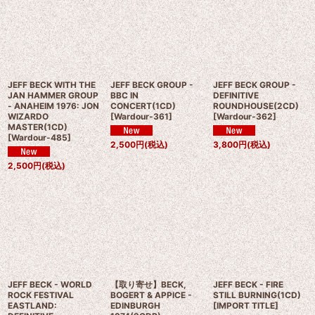
JEFF BECK WITH THE
JEFF BECK GROUP -
JEFF BECK GROUP -
JAN HAMMER GROUP
BBC IN
DEFINITIVE
- ANAHEIM 1976: JON
CONCERT(1CD)
ROUNDHOUSE(2CD)
WIZARDO
[
Wardour-361
]
[
Wardour-362
]
MASTER(1CD)
[
Wardour-485
]
2,500
円
(税込)
3,800
円
(税込)
2,500
円
(税込)
JEFF BECK - WORLD
【取り寄せ】BECK,
JEFF BECK - FIRE
ROCK FESTIVAL
BOGERT & APPICE -
STILL BURNING(1CD)
EASTLAND:
EDINBURGH
[
IMPORT TITLE
]