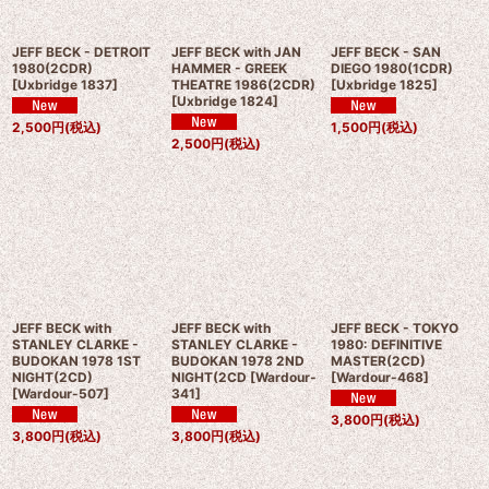
JEFF BECK - DETROIT
JEFF BECK with JAN
JEFF BECK - SAN
1980(2CDR)
HAMMER - GREEK
DIEGO 1980(1CDR)
[
Uxbridge 1837
]
THEATRE 1986(2CDR)
[
Uxbridge 1825
]
[
Uxbridge 1824
]
2,500
円
(税込)
1,500
円
(税込)
2,500
円
(税込)
JEFF BECK with
JEFF BECK with
JEFF BECK - TOKYO
STANLEY CLARKE -
STANLEY CLARKE -
1980: DEFINITIVE
BUDOKAN 1978 1ST
BUDOKAN 1978 2ND
MASTER(2CD)
NIGHT(2CD)
NIGHT(2CD
[
Wardour-
[
Wardour-468
]
[
Wardour-507
]
341
]
3,800
円
(税込)
3,800
円
(税込)
3,800
円
(税込)