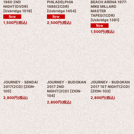
1980 2ND
PHILADELPHIA
BEACH ARENA 1977:
NIGHT(DVDR)
1986(2CDR)
MIKE MILLARD
[
Uxbridge 1519
]
[
Uxbridge 1454
]
MASTER
TAPES(1CDR)
[
Uxbridge 1381
]
1,500
円
(税込)
2,500
円
(税込)
1,500
円
(税込)
JOURNEY - SENDAI
JOURNEY - BUDOKAN
JOURNEY - BUDOKAN
2017(2CD)
[
ZION-
2017 2ND
2017 1ST NIGHT(2CD)
105
]
NIGHT(2CD)
[
ZION-
[
ZION-103
]
104
]
2,800
円
(税込)
2,800
円
(税込)
2,800
円
(税込)