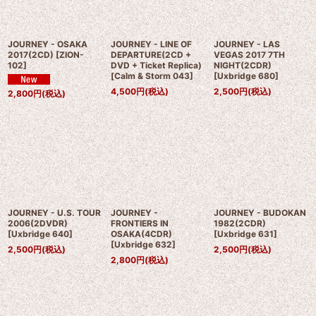
JOURNEY - OSAKA
JOURNEY - LINE OF
JOURNEY - LAS
2017(2CD)
[
ZION-
DEPARTURE(2CD +
VEGAS 2017 7TH
102
]
DVD + Ticket Replica)
NIGHT(2CDR)
[
Calm & Storm 043
]
[
Uxbridge 680
]
4,500
円
(税込)
2,500
円
(税込)
2,800
円
(税込)
JOURNEY - U.S. TOUR
JOURNEY -
JOURNEY - BUDOKAN
2006(2DVDR)
FRONTIERS IN
1982(2CDR)
[
Uxbridge 640
]
OSAKA(4CDR)
[
Uxbridge 631
]
[
Uxbridge 632
]
2,500
円
(税込)
2,500
円
(税込)
2,800
円
(税込)