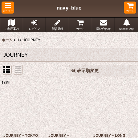
navy-blue
メニュー
カート
ご利用案内
ログイン
新規登録
カート
問い合わせ
Access Map
ホーム
>
J
>
JOURNEY
JOURNEY
表示順変更
閉じる
13
件
表示数
:
並び順
:
絞り込む
JOURNEY - TOKYO
JOURNEY -
JOURNEY - LONG