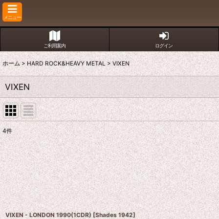
メニュー
ご利用案内
ログイン
ホーム
>
HARD ROCK&HEAVY METAL
>
VIXEN
VIXEN
4
件
表示数
:
並び順
:
VIXEN - LONDON 1990(1CDR)
[
Shades 1942
]