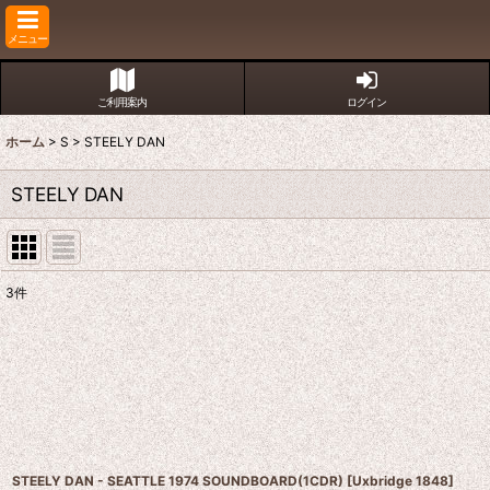
メニュー
ご利用案内
ログイン
ホーム
>
S
>
STEELY DAN
STEELY DAN
3
件
表示数
:
並び順
:
STEELY DAN - SEATTLE 1974 SOUNDBOARD(1CDR)
[
Uxbridge 1848
]