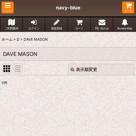
navy-blue
メニュー
カート
ご利用案内
ログイン
新規登録
カート
問い合わせ
Access Map
ホーム
>
D
>
DAVE MASON
DAVE MASON
表示順変更
閉じる
0
件
表示数
:
並び順
:
絞り込む