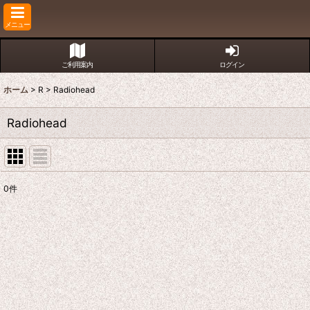
メニュー
ご利用案内
ログイン
ホーム
>
R
>
Radiohead
Radiohead
0
件
表示数
:
並び順
: